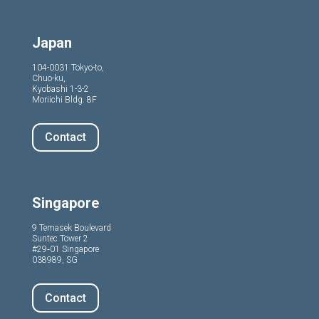
Japan
104-0031 Tokyo-to,
Chuo-ku,
Kyobashi 1-3-2
Moriichi Bldg. 8F
Contact
Singapore
9 Temasek Boulevard
Suntec Tower 2
#29‑01 Singapore
038989, SG
Contact