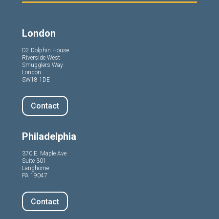
London
D2 Dolphin House
Riverside West
Smugglers Way
London
SW18 1DE
Contact
Philadelphia
370 E. Maple Ave
Suite 301
Langhorne
PA 19047
Contact