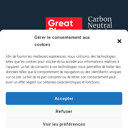
Gérer le consentement aux
cookies
Afin de fournir les meilleures expériences, nous utilisons des technologies
telles que les cookies pour stocker et/ou accéder aux informations relatives à
Prenez une longueur d'avance avec
l'appareil. Le fait de consentir à ces technologies nous permettra de traiter des
Brand Plan IQ™
données telles que le comportement de navigation ou des identifiants uniques
sur ce site. Le fait de ne pas consentir ou de retirer son consentement peut
avoir un effet négatif sur certaines caractéristiques et fonctions.
Découvrez notre outil d'analyse du plan de marque externe
Politique de confidentialité
|
Code de
conduite
Accepter
En savoir plus
Refuser
© Copyright 2026 Branding Science (UK) Limited.
Tous droits
Plus tard
réservés. Conçu par
Embrace Marketing Ltd
.
Voir les préférences