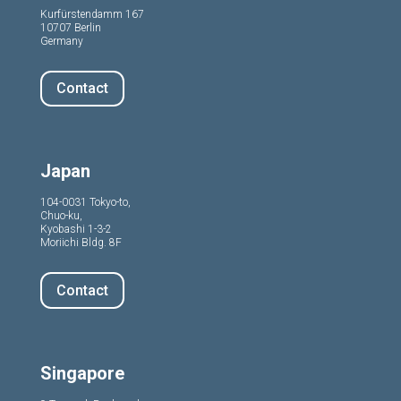
Kurfürstendamm 167
10707 Berlin
Germany
Contact
Japan
104-0031 Tokyo-to,
Chuo-ku,
Kyobashi 1-3-2
Moriichi Bldg. 8F
Contact
Singapore