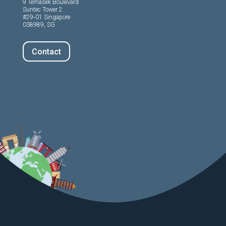
9 Temasek Boulevard
Suntec Tower 2
#29‑01 Singapore
038989, SG
Contact