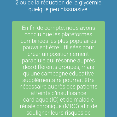
2 ou de la réduction de la glycémie
quelque peu dissuasive.
En fin de compte, nous avons
conclu que les plateformes
combinées les plus populaires
pouvaient être utilisées pour
créer un positionnement
parapluie qui résonne auprès
des différents groupes, mais
qu'une campagne éducative
supplémentaire pourrait être
nécessaire auprès des patients
atteints d'insuffisance
cardiaque (IC) et de maladie
rénale chronique (MRC) afin de
souligner leurs risques de