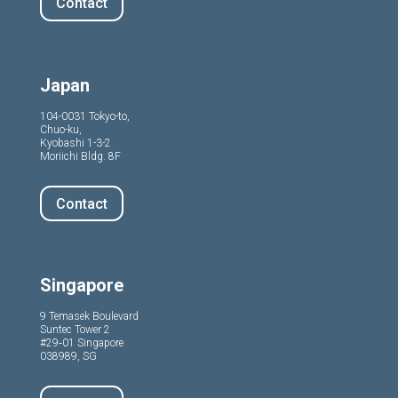
Contact
Japan
104-0031 Tokyo-to,
Chuo-ku,
Kyobashi 1-3-2
Moriichi Bldg. 8F
Contact
Singapore
9 Temasek Boulevard
Suntec Tower 2
#29‑01 Singapore
038989, SG