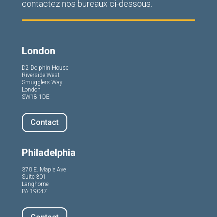
contactez nos bureaux ci-dessous.
London
D2 Dolphin House
Riverside West
Smugglers Way
London
SW18 1DE
Contact
Philadelphia
370 E. Maple Ave
Suite 301
Langhorne
PA 19047